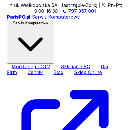
📍
ul. Wielkopolska 5A, Jastrzębie-Zdrój
|
⏰
Pn-Pt:
9:00-16:30
|
📞
797 357 001
PartsPC.pl
Serwis Komputerowy
Serwis Komputerowy
Monitoring CCTV
Składanie PC
Dla
Firm
Cennik
Blog
Sklep Online