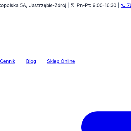
lkopolska 5A, Jastrzębie-Zdrój
|
⏰
Pn-Pt: 9:00-16:30
|
📞
7
Cennik
Blog
Sklep Online