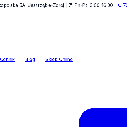
lkopolska 5A, Jastrzębie-Zdrój
|
⏰
Pn-Pt: 9:00-16:30
|
📞
7
Cennik
Blog
Sklep Online