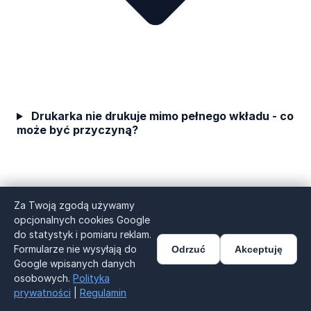
Drukarka nie drukuje mimo pełnego wkładu - co
może być przyczyną?
Za Twoją zgodą używamy
opcjonalnych cookies Google
do statystyk i pomiaru reklam.
Formularze nie wysyłają do
Odrzuć
Akceptuję
Google wpisanych danych
osobowych.
Polityka
prywatności
|
Regulamin
Zadzwoń: 797 357 001