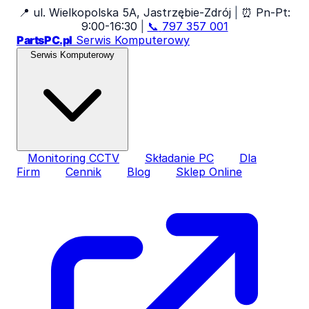
📍
ul. Wielkopolska 5A, Jastrzębie-Zdrój
|
⏰
Pn-Pt:
9:00-16:30
|
📞
797 357 001
PartsPC.pl
Serwis Komputerowy
Serwis Komputerowy
Monitoring CCTV
Składanie PC
Dla
Firm
Cennik
Blog
Sklep Online